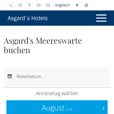
englisch
Asgard´s Hotels
Asgard's Meereswarte
buchen
Anreise:
keine Auswahl
Abreise:
keine Auswahl
Reisedatum
Übernachtungen:
0
Anreisetag wählen
August
>
2026