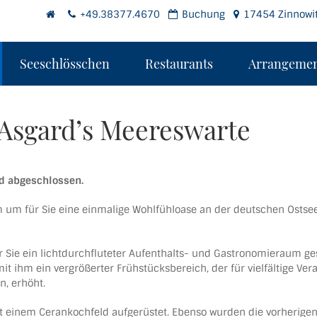
+49.38377.4670
Buchung
17454 Zinnowit
Seeschlösschen
Restaurants
Arrangemen
Asgard’s Meereswarte
d abgeschlossen.
em um für Sie eine einmalige Wohlfühloase an der deutschen Osts
r Sie ein lichtdurchfluteter Aufenthalts- und Gastronomieraum ge
mit ihm ein vergrößerter Frühstücksbereich, der für vielfältige V
n, erhöht.
inem Cerankochfeld aufgerüstet. Ebenso wurden die vorherigen T